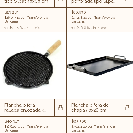
tipo Silpat 40x60 cm
perforada tipo Silpat
30x40 cm.
$29.219
$16.976
$26.297,10
con
Transferencia
$15.278,40
con
Transferencia
Bancaria
Bancaria
3
x
$9.739,67
sin interés
3
x
$5.658,67
sin interés
Plancha bifera
Plancha bifera de
rallada enlozada x
chapa 50x28 cm
27 cm
$40.917
$83.568
$36.825,30
con
Transferencia
$75.211,20
con
Transferencia
Bancaria
Bancaria