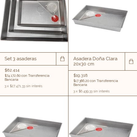
Set 3 asaderas
Asadera Doña Clara
20x30 cm
$82.414
$19.318
$74.172,60
con
Transferencia
Bancaria
$17.386,20
con
Transferencia
Bancaria
3
x
$27.471,33
sin interés
3
x
$6.439,33
sin interés