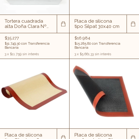
Tortera cuadrada
Placa de silicona
alta Doña Clara Nº
tipo Silpat 30x40 cm
26
$35.277
$16.984
$31.749,30
con
Transferencia
$15.285,60
con
Transferencia
Bancaria
Bancaria
3
x
$11.759
sin interés
3
x
$5.661,33
sin interés
Placa de silicona
Placa de silicona