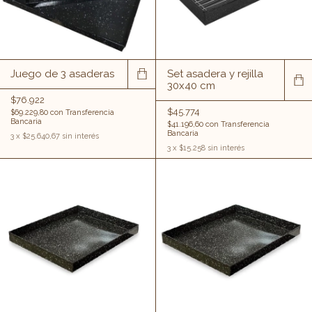
Juego de 3 asaderas
Set asadera y rejilla
30x40 cm
$76.922
$45.774
$69.229,80
con
Transferencia
Bancaria
$41.196,60
con
Transferencia
Bancaria
3
x
$25.640,67
sin interés
3
x
$15.258
sin interés