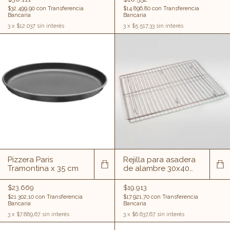
$32.499,90
con
Transferencia
$14.896,80
con
Transferencia
Bancaria
Bancaria
3
x
$12.037
sin interés
3
x
$5.517,33
sin interés
Pizzera Paris
Rejilla para asadera
Tramontina x 35 cm
de alambre 30x40
cm
$23.669
$19.913
$21.302,10
con
Transferencia
$17.921,70
con
Transferencia
Bancaria
Bancaria
3
x
$7.889,67
sin interés
3
x
$6.637,67
sin interés