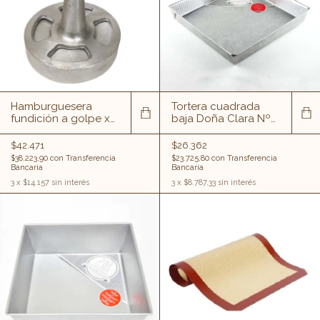
Hamburguesera
Tortera cuadrada
fundición a golpe x
baja Doña Clara Nº
14 cm
26
$42.471
$26.362
$38.223,90
con
Transferencia
$23.725,80
con
Transferencia
Bancaria
Bancaria
3
x
$14.157
sin interés
3
x
$8.787,33
sin interés