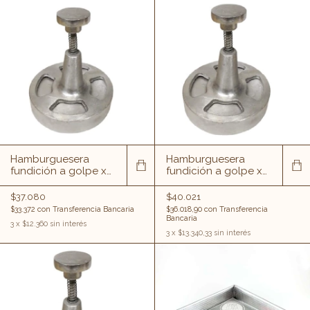
Hamburguesera
Hamburguesera
fundición a golpe x
fundición a golpe x
10 cm
12 cm
$37.080
$40.021
$33.372
con
Transferencia Bancaria
$36.018,90
con
Transferencia
Bancaria
3
x
$12.360
sin interés
3
x
$13.340,33
sin interés