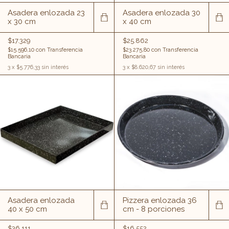
Asadera enlozada 23
Asadera enlozada 30
x 30 cm
x 40 cm
$17.329
$25.862
$15.596,10
con
Transferencia
$23.275,80
con
Transferencia
Bancaria
Bancaria
3
x
$5.776,33
sin interés
3
x
$8.620,67
sin interés
Asadera enlozada
Pizzera enlozada 36
40 x 50 cm
cm - 8 porciones
$36.111
$16.552