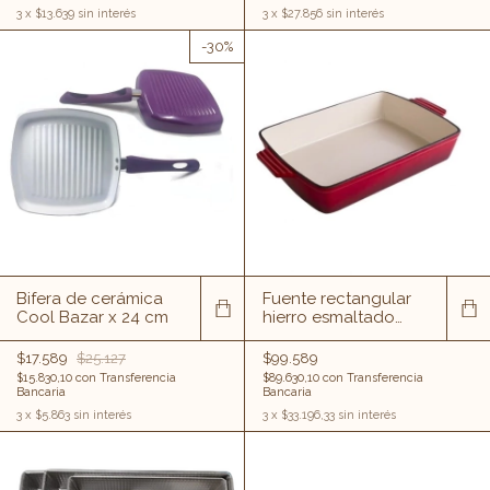
3
x
$13.639
sin interés
3
x
$27.856
sin interés
-
30
%
Bifera de cerámica
Fuente rectangular
Cool Bazar x 24 cm
hierro esmaltado
39x23 cm.
$17.589
$25.127
$99.589
$15.830,10
con
Transferencia
$89.630,10
con
Transferencia
Bancaria
Bancaria
3
x
$5.863
sin interés
3
x
$33.196,33
sin interés