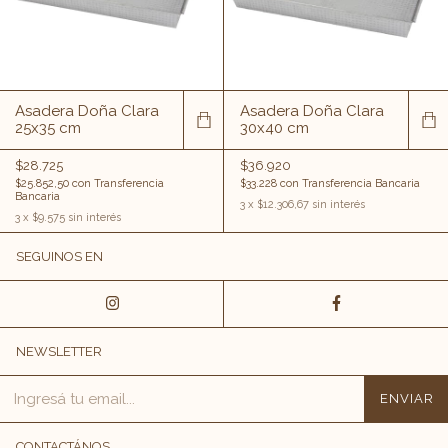
Asadera Doña Clara
Asadera Doña Clara
25x35 cm
30x40 cm
$28.725
$36.920
$25.852,50
con
Transferencia
$33.228
con
Transferencia Bancaria
Bancaria
3
x
$12.306,67
sin interés
3
x
$9.575
sin interés
SEGUINOS EN
NEWSLETTER
CONTACTÁNOS