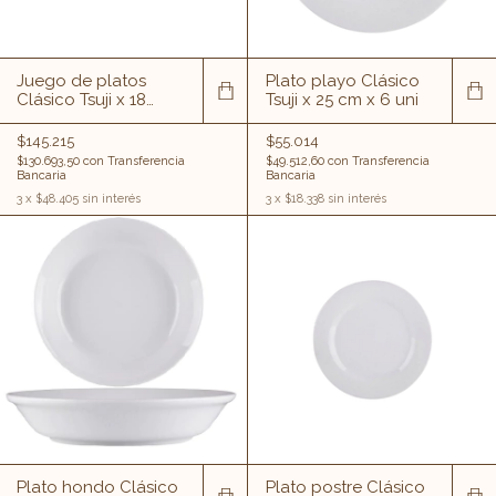
Juego de platos
Plato playo Clásico
Clásico Tsuji x 18
Tsuji x 25 cm x 6 uni
unidades (6 playos.
6 hondos. 6 postre)
$145.215
$55.014
$130.693,50
con
Transferencia
$49.512,60
con
Transferencia
Bancaria
Bancaria
3
x
$48.405
sin interés
3
x
$18.338
sin interés
Plato hondo Clásico
Plato postre Clásico