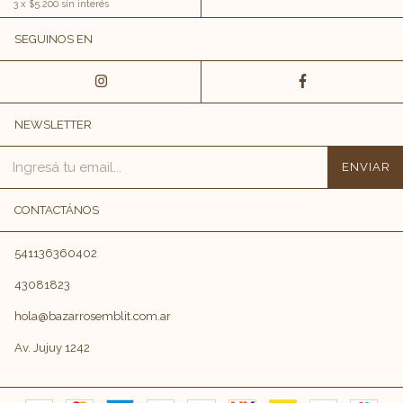
3
x
$5.200
sin interés
SEGUINOS EN
NEWSLETTER
CONTACTÁNOS
541136360402
43081823
hola@bazarrosemblit.com.ar
Av. Jujuy 1242