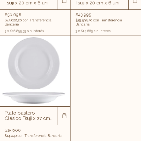
Tsuji x 20 cm x 6 uni
Tsuji x 20 cm x 6 uni
$50.698
$43.995
$45.628,20
con
Transferencia
$39.595,50
con
Transferencia
Bancaria
Bancaria
3
x
$16.899,33
sin interés
3
x
$14.665
sin interés
Plato pastero
Clásico Tsuji x 27 cm
x 1 uni
$15.600
$14.040
con
Transferencia Bancaria