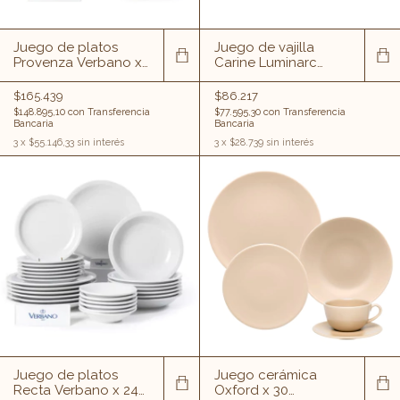
Juego de platos
Juego de vajilla
Provenza Verbano x
Carine Luminarc
24 unidades (6
negro x 18 unidades
playo, 6 postre, 6
(6 playos, 6 hondos,
$165.439
$86.217
hondo, 6
6 postre)
$148.895,10
con
Transferencia
$77.595,30
con
Transferencia
compoteras)
Bancaria
Bancaria
3
x
$55.146,33
sin interés
3
x
$28.739
sin interés
Juego de platos
Juego cerámica
Recta Verbano x 24
Oxford x 30