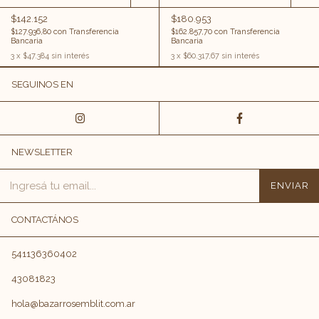
(6 playo, 6 postre, 6
unidades (platos y
hondo, 6
tazas)
$142.152
$180.953
compotera)
$127.936,80
con
Transferencia
$162.857,70
con
Transferencia
Bancaria
Bancaria
3
x
$47.384
sin interés
3
x
$60.317,67
sin interés
SEGUINOS EN
NEWSLETTER
CONTACTÁNOS
541136360402
43081823
hola@bazarrosemblit.com.ar