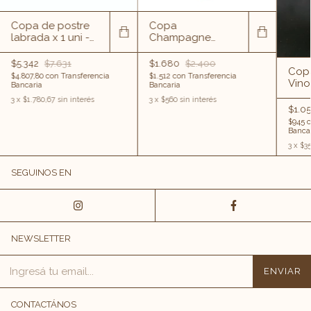
Copa de postre
Copa
labrada x 1 uni -
Champagne
varios colores-
Plateada
Importada x 190
$5.342
$7.631
$1.680
$2.400
Copa
cc.
$4.807,80
con
Transferencia
$1.512
con
Transferencia
Vino
Bancaria
Bancaria
230 
3
x
$1.780,67
sin interés
3
x
$560
sin interés
$1.0
$945
c
Bancar
3
x
$3
SEGUINOS EN
NEWSLETTER
CONTACTÁNOS