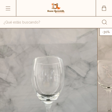
-
30
%