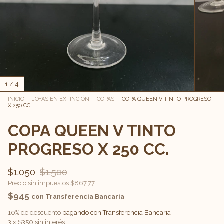
1
/
4
INICIO
|
JOYAS EN EXTINCIÓN
|
COPAS
|
COPA QUEEN V TINTO PROGRESO
X 250 CC.
COPA QUEEN V TINTO
PROGRESO X 250 CC.
$1.050
$1.500
Precio sin impuestos
$867,77
$945
con
Transferencia Bancaria
10% de descuento
pagando con Transferencia Bancaria
3
x
$350
sin interés