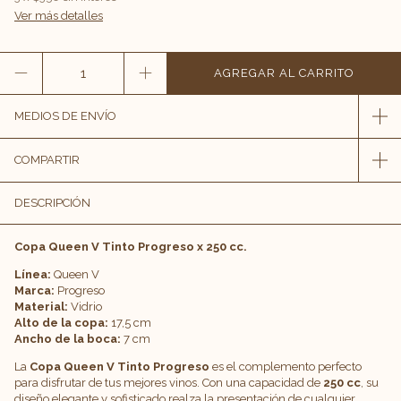
Ver más detalles
MEDIOS DE ENVÍO
COMPARTIR
DESCRIPCIÓN
Copa Queen V Tinto Progreso x 250 cc.
Línea:
Queen V
Marca:
Progreso
Material:
Vidrio
Alto de la copa:
17,5 cm
Ancho de la boca:
7 cm
La
Copa Queen V Tinto Progreso
es el complemento perfecto
para disfrutar de tus mejores vinos. Con una capacidad de
250 cc
, su
diseño elegante y sofisticado realza la presentación de cualquier