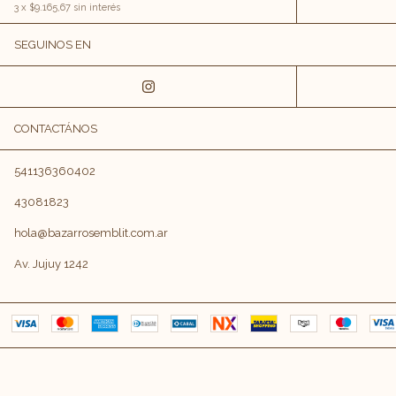
3
x
$9.165,67
sin interés
SEGUINOS EN
CONTACTÁNOS
541136360402
43081823
hola@bazarrosemblit.com.ar
Av. Jujuy 1242