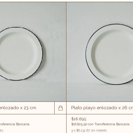
 enlozado x 23 cm
Plato playo enlozado x 26 c
$18.695
nsferencia Bancaria
$16.825,50
con
Transferencia Bancaria
rés
3
x
$6.231,67
sin interés