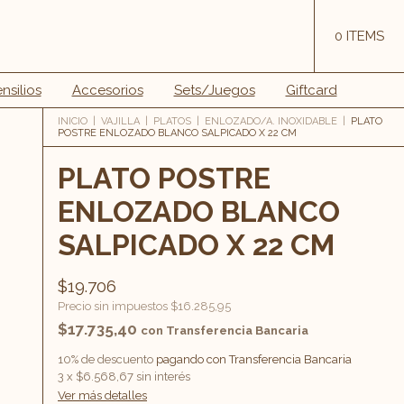
0
ITEMS
nsilios
Accesorios
Sets/Juegos
Giftcard
INICIO
|
VAJILLA
|
PLATOS
|
ENLOZADO/A. INOXIDABLE
|
PLATO
POSTRE ENLOZADO BLANCO SALPICADO X 22 CM
PLATO POSTRE
ENLOZADO BLANCO
SALPICADO X 22 CM
$19.706
Precio sin impuestos
$16.285,95
$17.735,40
con
Transferencia Bancaria
10% de descuento
pagando con Transferencia Bancaria
3
x
$6.568,67
sin interés
Ver más detalles