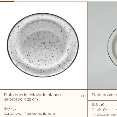
Plato hondo enlozado blanco
Plato postre
salpicado x 22 cm
$18.216
$27.497
$16.394,40
con
Tra
$24.747,30
con
Transferencia Bancaria
3
x
$6.072
sin inte