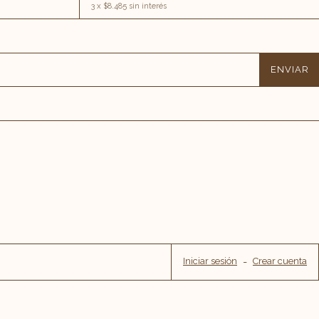
3
x
$8.485
sin interés
Iniciar sesión
-
Crear cuenta