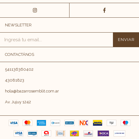
NEWSLETTER
CONTACTÁNOS
541136360402
43081823
hola@bazarrosemblit.com.ar
Av. Jujuy 1242