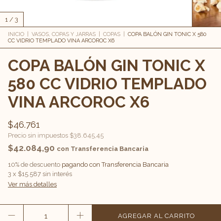
1
/
3
INICIO
|
VASOS, COPAS Y JARRAS
|
COPAS
|
COPA BALÓN GIN TONIC X 580
CC VIDRIO TEMPLADO VINA ARCOROC X6
COPA BALÓN GIN TONIC X
580 CC VIDRIO TEMPLADO
VINA ARCOROC X6
$46.761
Precio sin impuestos
$38.645,45
$42.084,90
con
Transferencia Bancaria
10% de descuento
pagando con Transferencia Bancaria
3
x
$15.587
sin interés
Ver más detalles